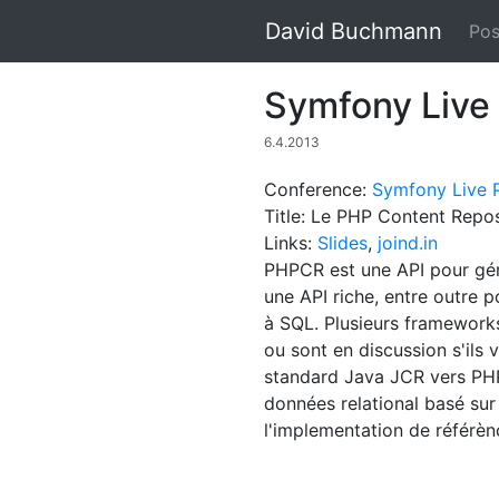
David Buchmann
Pos
Symfony Live
6.4.2013
Conference:
Symfony Live P
Title: Le PHP Content Rep
Links:
Slides
,
joind.in
PHPCR est une API pour gére
une API riche, entre outre p
à SQL. Plusieurs framework
ou sont en discussion s'ils 
standard Java JCR vers PHP
données relational basé sur
l'implementation de référè