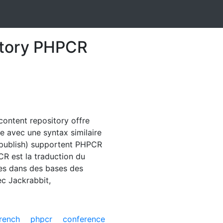
itory PHPCR
content repository offre
he avec une syntax similaire
 publish) supportent PHPCR
CR est la traduction du
es dans des bases des
ec Jackrabbit,
rench
phpcr
conference