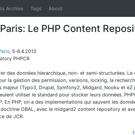
ts Archive
Tags
About
 Paris: Le PHP Content Repos
aris
, 5-6.4.2013
ository PHPCR
r des données hierarchique, non- et semi-structurées. Le 
our la géstion des permission, versions, locking, la recherc
s majeur (Typo3, Drupal, Symfony2, Midgard, Nooku et eZ
veulent utiliser le standard pour stocker leurs données. PHP
. En PHP, on a des implementations qui sauvent les donné
 doctrine DBAL, avec le midgard2 content repository et av
nce de JCR.
f