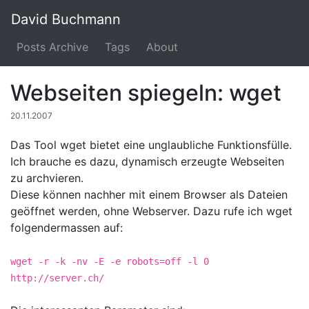
David Buchmann
Posts Archive
Tags
About
Webseiten spiegeln: wget
20.11.2007
Das Tool wget bietet eine unglaubliche Funktionsfülle.
Ich brauche es dazu, dynamisch erzeugte Webseiten
zu archvieren.
Diese können nachher mit einem Browser als Dateien
geöffnet werden, ohne Webserver. Dazu rufe ich wget
folgendermassen auf:
wget -r -k -nv -E -e robots=off -l 0
http://server.ch/